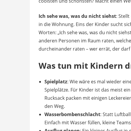
coolsten und schönsten? Macht einen We
Ich sehe was, was du nicht siehst
: Stel
in die Wohnung. Eins der Kinder sucht si
Worten: „Ich sehe was, was du nicht siehs
anderen Personen im Raum raten, welchen
durcheinander raten – wer errät, der darf 
Was tun mit Kindern 
Spielplatz
: Wie wäre es mal wieder ein
Spielplätze. Für Kinder ist das meist e
Rucksack packen mit einigen Leckereie
den Weg.
Wasserbombenschlacht
: Statt Luftb
Einfach mit Wasser füllen, kleine Team
Ausflug planen
: Ein kleiner Ausflug i