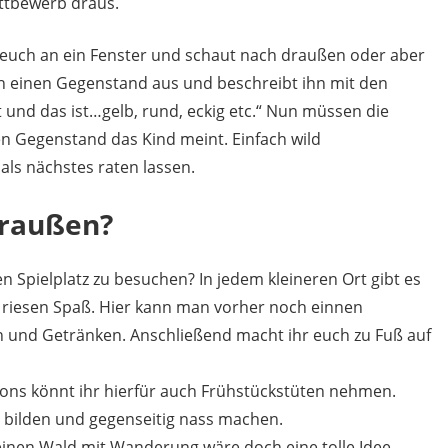
ttbewerb draus.
lt euch an ein Fenster und schaut nach draußen oder aber
ch einen Gegenstand aus und beschreibt ihn mit den
t und das ist…gelb, rund, eckig etc.“ Nun müssen die
 Gegenstand das Kind meint. Einfach wild
als nächstes raten lassen.
draußen?
en Spielplatz zu besuchen? In jedem kleineren Ort gibt es
in riesen Spaß. Hier kann man vorher noch einnen
n und Getränken. Anschließend macht ihr euch zu Fuß auf
allons könnt ihr hierfür auch Frühstückstüten nehmen.
s bilden und gegenseitig nass machen.
n einen Wald mit Wanderung wäre doch eine tolle Idee.